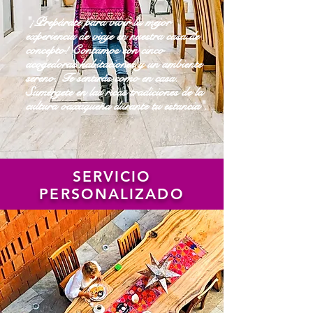
"¡Prepárate para vivir la mejor
experiencia de viaje en nuestra casa de
concepto! Contamos con cinco
acogedoras habitaciones y un ambiente
sereno. Te sentirás como en casa.
Sumérgete en las ricas tradiciones de la
cultura oaxaqueña durante tu estancia".
SERVICIO
PERSONALIZADO