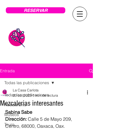
RESERVAR
LA CASA
CARLOTA
Entrada
Todas las publicaciones
La Casa Carlota
Todas las publicaciones
20 oct 2023
1 min de lectura
Mezcalerias interesantes
Restaurants
Sabina Sabe
Museos
Dirección: 
Calle 5 de Mayo 209, 
Tours
Centro, 68000, Oaxaca, Oax.